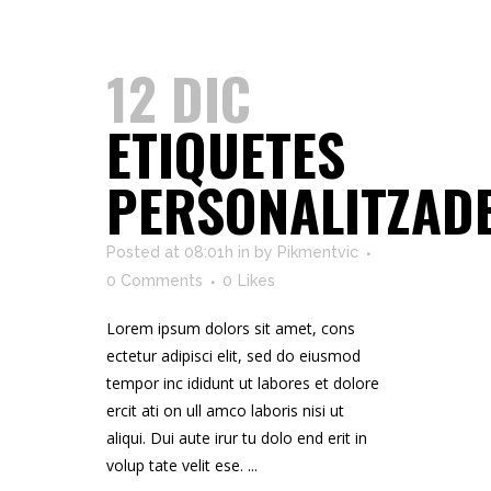
12 DIC
ETIQUETES
PERSONALITZAD
Posted at 08:01h
in
by
Pikmentvic
0 Comments
0
Likes
Lorem ipsum dolors sit amet, cons
ectetur adipisci elit, sed do eiusmod
tempor inc ididunt ut labores et dolore
ercit ati on ull amco laboris nisi ut
aliqui. Dui aute irur tu dolo end erit in
volup tate velit ese. ...