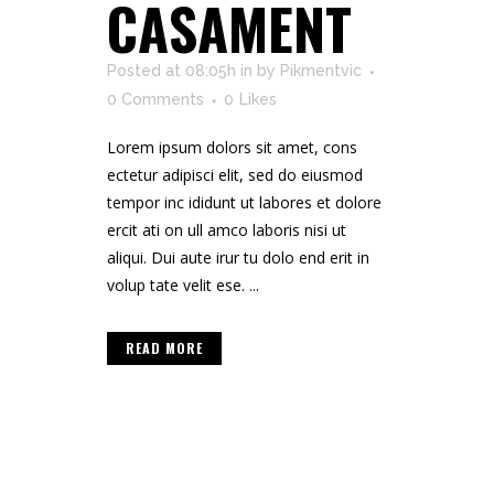
CASAMENT
Posted at 08:05h
in
by
Pikmentvic
0 Comments
0
Likes
Lorem ipsum dolors sit amet, cons
ectetur adipisci elit, sed do eiusmod
tempor inc ididunt ut labores et dolore
ercit ati on ull amco laboris nisi ut
aliqui. Dui aute irur tu dolo end erit in
volup tate velit ese. ...
READ MORE