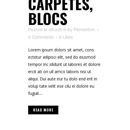
CARPETES,
BLOCS
Posted at 08:02h
in
by
Pikmentvic
0 Comments
0
Likes
Lorem ipsum dolors sit amet, cons
ectetur adipisci elit, sed do eiusmod
tempor inc ididunt ut labores et dolore
ercit ati on ull amco laboris nisi ut
aliqui. Dui aute irur tu dolo end erit in
volup tate velit ese cilu ei dolore eu
fugiat....
READ MORE