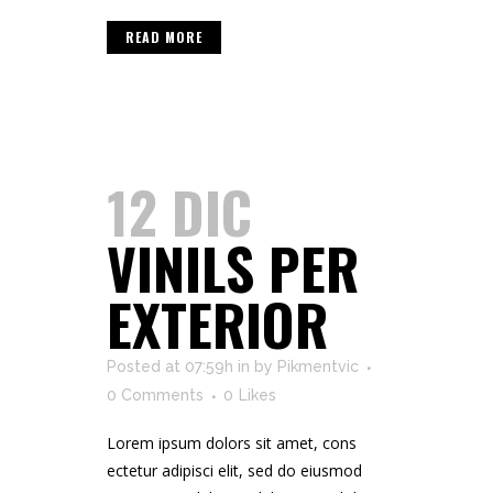
READ MORE
12 DIC
VINILS PER
EXTERIOR
Posted at 07:59h
in
by
Pikmentvic
0 Comments
0
Likes
Lorem ipsum dolors sit amet, cons
ectetur adipisci elit, sed do eiusmod