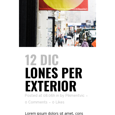
12 DIC
LONES PER
EXTERIOR
Posted at 08:06h
in
by
Pikmentvic
0 Comments
0
Likes
Lorem ipsum dolors sit amet, cons