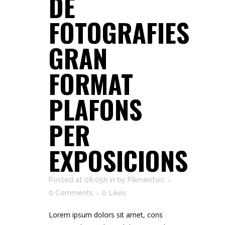
DE
FOTOGRAFIES
GRAN
FORMAT
PLAFONS
PER
EXPOSICIONS
Posted at 08:05h
in
by
Pikmentvic
0 Comments
0
Likes
Lorem ipsum dolors sit amet, cons