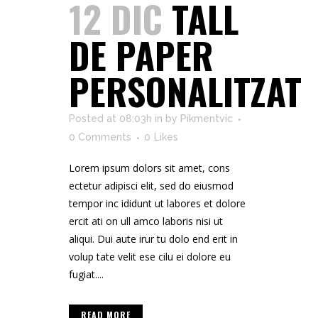
12 DIC
TALL
DE PAPER
PERSONALITZAT
Posted at 08:03h
in
by
Pikmentvic
0 Comments
0
Likes
Lorem ipsum dolors sit amet, cons
ectetur adipisci elit, sed do eiusmod
tempor inc ididunt ut labores et dolore
ercit ati on ull amco laboris nisi ut
aliqui. Dui aute irur tu dolo end erit in
volup tate velit ese cilu ei dolore eu
fugiat....
READ MORE