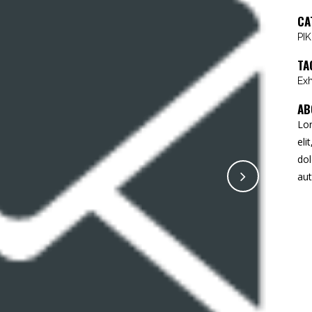
CA
PI
TA
Exh
AB
Lor
eli
dol
aut