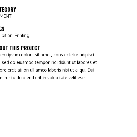
TEGORY
KMENT
GS
ibition, Printing
OUT THIS PROJECT
em ipsum dolors sit amet, cons ectetur adipisci
t, sed do eiusmod tempor inc ididunt ut labores et
ore ercit ati on ull amco laboris nisi ut aliqui. Dui
e irur tu dolo end erit in volup tate velit ese.