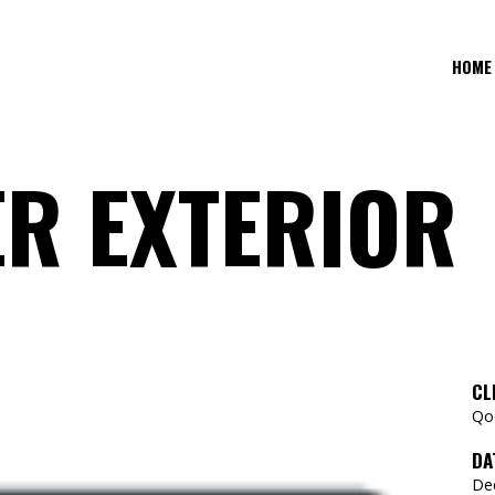
HOME
ER EXTERIOR
CL
Qod
DA
De