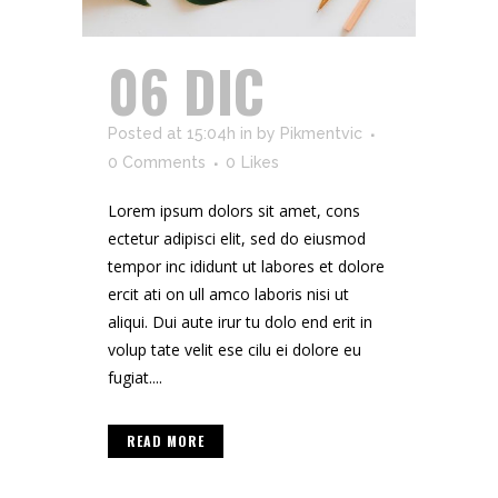
06 DIC
Posted at 15:04h
in
by
Pikmentvic
0 Comments
0
Likes
Lorem ipsum dolors sit amet, cons
ectetur adipisci elit, sed do eiusmod
tempor inc ididunt ut labores et dolore
ercit ati on ull amco laboris nisi ut
aliqui. Dui aute irur tu dolo end erit in
volup tate velit ese cilu ei dolore eu
fugiat....
READ MORE