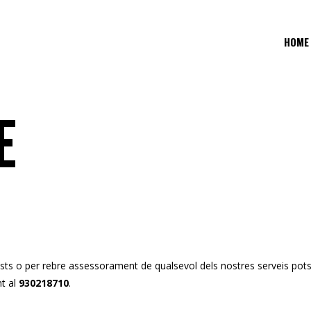
HOME
E
sts o per rebre assessorament de qualsevol dels nostres serveis pots
nt al
930218710
.